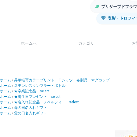
プリザーブドフラワ
表彰・トロフィ
ホームへ
カテゴリ
お
ホーム
昇華転写カラープリント Ｔシャツ 布製品 マグカップ
ホーム
ステンレスタンブラー・ボトル
ホーム
★卒業記念品 select
ホーム
★誕生日プレゼント select
ホーム
★名入れ記念品 ノベルティ select
ホーム
母の日名入れギフト
ホーム
父の日名入れギフト