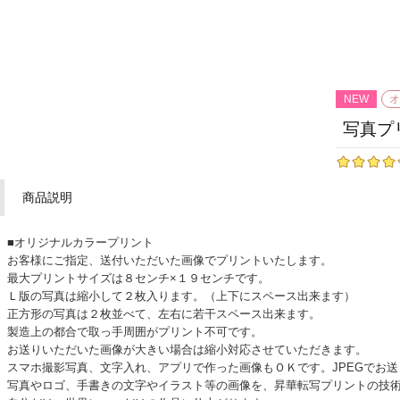
写真プ
商品説明
■オリジナルカラープリント
お客様にご指定、送付いただいた画像でプリントいたします。
最大プリントサイズは８センチ×１９センチです。
Ｌ版の写真は縮小して２枚入ります。（上下にスペース出来ます）
正方形の写真は２枚並べて、左右に若干スペース出来ます。
製造上の都合で取っ手周囲がプリント不可です。
お送りいただいた画像が大きい場合は縮小対応させていただきます。
スマホ撮影写真、文字入れ、アプリで作った画像もＯＫです。JPEGでお
写真やロゴ、手書きの文字やイラスト等の画像を、昇華転写プリントの技